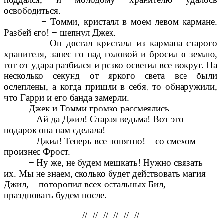
освободиться.
− Томми, кристалл в моем левом кармане.
Разбей его! − шепнул Джек.
Он достал кристалл из кармана старого
хранителя, занес го над головой и бросил о землю,
тот от удара разбился и резко осветил все вокруг. На
несколько секунд от яркого света все были
ослеплены, а когда пришли в себя, то обнаружили,
что Гарри и его банда замерли.
Джек и Томми громко рассмеялись.
− Ай да Джил! Старая ведьма! Вот это
подарок она нам сделала!
− Джил! Теперь все понятно! − со смехом
произнес Фрост.
− Ну же, не будем мешкать! Нужно связать
их. Мы не знаем, сколько будет действовать магия
Джил, − поторопил всех остальных Бил, −
праздновать будем после.
−//−//−//−//−//−//−