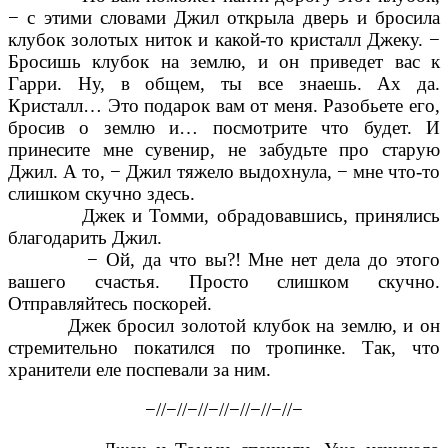
− с этими словами Джил открыла дверь и бросила
клубок золотых ниток и какой-то кристалл Джеку. −
Бросишь клубок на землю, и он приведет вас к
Гарри. Ну, в общем, ты все знаешь. Ах да.
Кристалл… Это подарок вам от меня. Разобьете его,
бросив о землю и… посмотрите что будет. И
принесите мне сувенир, не забудьте про старую
Джил. А то, − Джил тяжело выдохнула, − мне что-то
слишком скучно здесь.
Джек и Томми, обрадовавшись, принялись
благодарить Джил.
− Ой, да что вы?! Мне нет дела до этого
вашего счастья. Просто слишком скучно.
Отправляйтесь поскорей.
Джек бросил золотой клубок на землю, и он
стремительно покатился по тропинке. Так, что
хранители еле поспевали за ним.
−//−//−//−//−//−//−//−