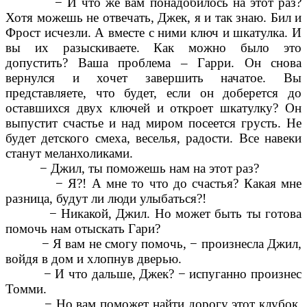
− И что же вам понадобилось на этот раз?
Хотя можешь не отвечать, Джек, я и так знаю. Бил и
Фрост исчезли. А вместе с ними ключ и шкатулка. И
вы их разыскиваете. Как можно было это
допустить? Ваша проблема – Гарри. Он снова
вернулся и хочет завершить начатое. Вы
представляете, что будет, если он доберется до
оставшихся двух ключей и откроет шкатулку? Он
выпустит счастье и над миром посеется грусть. Не
будет детского смеха, веселья, радости. Все навеки
станут меланхоликами.
− Джил, ты поможешь нам на этот раз?
− Я?! А мне то что до счастья? Какая мне
разница, будут ли люди улыбаться?!
− Никакой, Джил. Но может быть ты готова
помочь нам отыскать Гари?
− Я вам не смогу помочь, − произнесла Джил,
войдя в дом и хлопнув дверью.
− И что дальше, Джек? − испуганно произнес
Томми.
− Но вам поможет найти дорогу этот клубок,