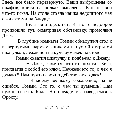
Здесь все было перевернуто. Вещи выброшены со
шкафов, книги на полках вывалены. Кто-то явно
что-то искал. На столе стояла чашка недопитого чая
с конфетами на блюдце.
− Била явно здесь нет! И что-то недоброе
произошло тут, осматривая обстановку, промолвил
Джек.
В глубине комнаты Томми обнаружил стол с
вывернутыми наружу ящиками и пустой открытой
шкатулкой, лежавшей на куче бумажек на столе.
Томми схватил шкатулку и подбежал к Джеку.
− Джек, кажется, кто-то похитил Била,
прихватив с собой его ключ. Неужели это то, о чем я
думаю?! Нам нужно срочно действовать, Джек!
− К моему великому сожалению, ты не
ошибся, Томми. Это то, о чем ты думаешь! Нам
нужно спасать Била. Но прежде мы наведаемся к
Фросту.
−//−//−//−//−//−