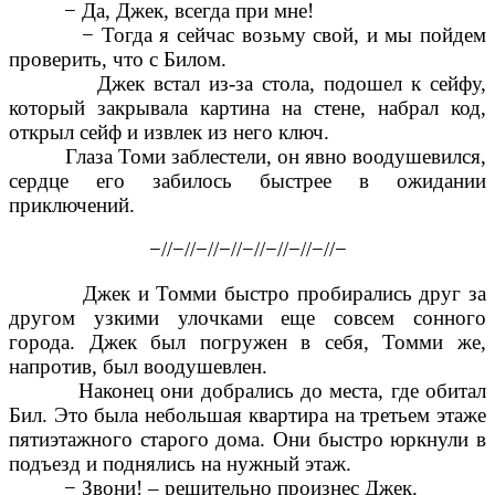
− Да, Джек, всегда при мне!
− Тогда я сейчас возьму свой, и мы пойдем
проверить, что с Билом.
Джек встал из-за стола, подошел к сейфу,
который закрывала картина на стене, набрал код,
открыл сейф и извлек из него ключ.
Глаза Томи заблестели, он явно воодушевился,
сердце его забилось быстрее в ожидании
приключений.
−//−//−//−//−//−//−//−//−
Джек и Томми быстро пробирались друг за
другом узкими улочками еще совсем сонного
города. Джек был погружен в себя, Томми же,
напротив, был воодушевлен.
Наконец они добрались до места, где обитал
Бил. Это была небольшая квартира на третьем этаже
пятиэтажного старого дома. Они быстро юркнули в
подъезд и поднялись на нужный этаж.
− Звони! – решительно произнес Джек.