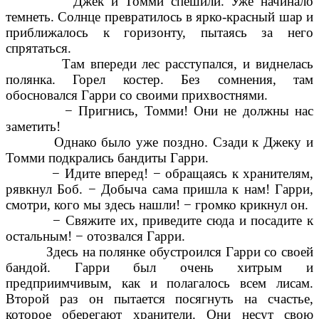
Джек и Томми спешили. Уже начинало
темнеть. Солнце превратилось в ярко-красный шар и
приближалось к горизонту, пытаясь за него
спрятаться.
Там впереди лес расступался, и виднелась
полянка. Горел костер. Без сомнения, там
обосновался Гарри со своими прихвостнями.
− Пригнись, Томми! Они не должны нас
заметить!
Однако было уже поздно. Сзади к Джеку и
Томми подкрались бандиты Гарри.
− Идите вперед! − обращаясь к хранителям,
рявкнул Боб. − Добыча сама пришла к нам! Гарри,
смотри, кого мы здесь нашли! − громко крикнул он.
− Свяжите их, приведите сюда и посадите к
остальным! − отозвался Гарри.
Здесь на полянке обустроился Гарри со своей
бандой. Гарри был очень хитрым и
предприимчивым, как и полагалось всем лисам.
Второй раз он пытается посягнуть на счастье,
которое оберегают хранители. Они несут свою