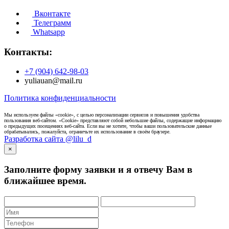
Вконтакте
Телеграмм
Whatsapp
Контакты:
+7 (904) 642-98-03
yuliauan@mail.ru
Политика конфиденциальности
Мы используем файлы «cookie», с целью персонализации сервисов и повышения удобства
пользования веб-сайтом. «Cookie» представляют собой небольшие файлы, содержащие информацию
о предыдущих посещениях веб-сайта. Если вы не хотите, чтобы ваши пользовательские данные
обрабатывались, пожалуйста, ограничьте их использование в своём браузере.
Разработка сайта @lilu_d
×
Заполните форму заявки и я отвечу Вам в
ближайшее время.