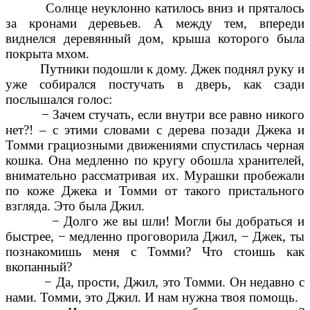
Солнце неуклонно катилось вниз и пряталось
за кронами деревьев. А между тем, впереди
виднелся деревянный дом, крыша которого была
покрыта мхом.
Путники подошли к дому. Джек поднял руку и
уже собирался постучать в дверь, как сзади
послышался голос:
− Зачем стучать, если внутри все равно никого
нет?! – с этими словами с дерева позади Джека и
Томми грациозными движениями спустилась черная
кошка. Она медленно по кругу обошла хранителей,
внимательно рассматривая их. Мурашки пробежали
по коже Джека и Томми от такого пристального
взгляда. Это была Джил.
− Долго же вы шли! Могли бы добраться и
быстрее, − медленно проговорила Джил, − Джек, ты
познакомишь меня с Томми? Что стоишь как
вкопанный?
− Да, прости, Джил, это Томми. Он недавно с
нами. Томми, это Джил. И нам нужна твоя помощь.