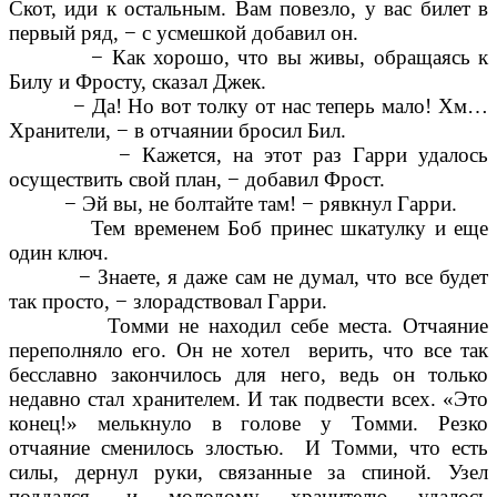
Скот, иди к остальным. Вам повезло, у вас билет в
первый ряд, − с усмешкой добавил он.
− Как хорошо, что вы живы, обращаясь к
Билу и Фросту, сказал Джек.
− Да! Но вот толку от нас теперь мало! Хм…
Хранители, − в отчаянии бросил Бил.
− Кажется, на этот раз Гарри удалось
осуществить свой план, − добавил Фрост.
− Эй вы, не болтайте там! − рявкнул Гарри.
Тем временем Боб принес шкатулку и еще
один ключ.
− Знаете, я даже сам не думал, что все будет
так просто, − злорадствовал Гарри.
Томми не находил себе места. Отчаяние
переполняло его. Он не хотел верить, что все так
бесславно закончилось для него, ведь он только
недавно стал хранителем. И так подвести всех. «Это
конец!» мелькнуло в голове у Томми. Резко
отчаяние сменилось злостью. И Томми, что есть
силы, дернул руки, связанные за спиной. Узел
поддался, и молодому хранителю удалось